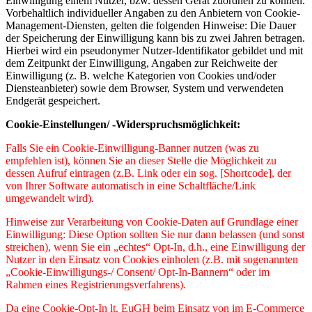
Einwilligung einem Nutzer, bzw. dessen Gerät zuordnen zu können.
Vorbehaltlich individueller Angaben zu den Anbietern von Cookie-
Management-Diensten, gelten die folgenden Hinweise: Die Dauer
der Speicherung der Einwilligung kann bis zu zwei Jahren betragen.
Hierbei wird ein pseudonymer Nutzer-Identifikator gebildet und mit
dem Zeitpunkt der Einwilligung, Angaben zur Reichweite der
Einwilligung (z. B. welche Kategorien von Cookies und/oder
Diensteanbieter) sowie dem Browser, System und verwendeten
Endgerät gespeichert.
Cookie-Einstellungen/ -Widerspruchsmöglichkeit:
Falls Sie ein Cookie-Einwilligung-Banner nutzen (was zu
empfehlen ist), können Sie an dieser Stelle die Möglichkeit zu
dessen Aufruf eintragen (z.B. Link oder ein sog. [Shortcode], der
von Ihrer Software automatisch in eine Schaltfläche/Link
umgewandelt wird).
Hinweise zur Verarbeitung von Cookie-Daten auf Grundlage einer
Einwilligung: Diese Option sollten Sie nur dann belassen (und sonst
streichen), wenn Sie ein „echtes“ Opt-In, d.h., eine Einwilligung der
Nutzer in den Einsatz von Cookies einholen (z.B. mit sogenannten
„Cookie-Einwilligungs-/ Consent/ Opt-In-Bannern“ oder im
Rahmen eines Registrierungsverfahrens).
Da eine Cookie-Opt-In lt. EuGH beim Einsatz von im E-Commerce