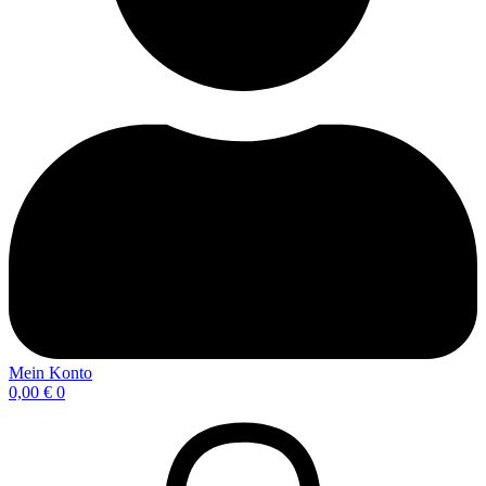
Mein Konto
0,00
€
0