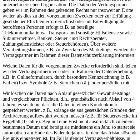
unternehmerischen Organisation. Die Daten der Vertragspartner
geben wir im Rahmen des geltenden Rechts nur insoweit an Dritte
weiter, als dies zu den vorgenannten Zwecken oder zur Erfüllung
gesetzlicher Pflichten erforderlich ist oder mit Einwilligung der
betroffenen Personen erfolgt (z.B. an beteiligte
Telekommunikations-, Transport- und sonstige Hilfsdienste sowie
Subunternehmer, Banken, Steuer- und Rechtsberater,
Zahlungsdienstleister oder Steuerbehörden). Über weitere
Verarbeitungsformen, z.B. zu Zwecken des Marketings, werden die
Vertragspartner im Rahmen dieser Datenschutzerklärung informiert.
Welche Daten für die vorgenannten Zwecke erforderlich sind, teilen
wir den Vertragspartnern vor oder im Rahmen der Datenerhebung,
z.B. in Onlineformularen, durch besondere Kennzeichnung (z.B.
Farben) bzw. Symbole (z.B. Sternchen o.ä.), oder persönlich mit.
Wir löschen die Daten nach Ablauf gesetzlicher Gewährleistungs-
und vergleichbarer Pflichten, d.h., grundsätzlich nach Ablauf von 4
Jahren, es sei denn, dass die Daten in einem Kundenkonto
gespeichert werden, z.B., solange sie aus gesetzlichen Gründen der
Archivierung aufbewahrt werden müssen (z.B. für Steuerzwecke im
Regelfall 10 Jahre). Beginnt eine Frist nicht ausdrücklich zu einem
bestimmten Datum und beträgt sie mindestens ein Jahr, so startet sie
automatisch am Ende des Kalenderjahres, in dem das fristauslösende
Ereignis eingetreten ist. Im Fall laufender Vertragsverhältnisse, in